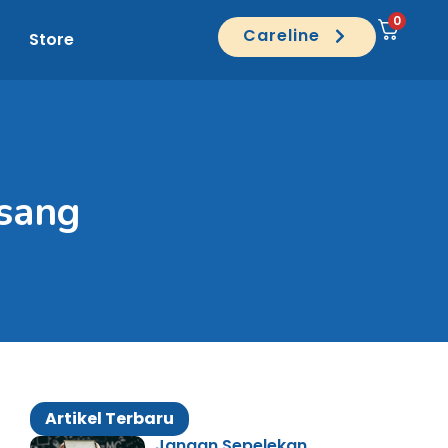
0
Careline
Store
gsang
Artikel Terbaru
Jangan Sepelekan