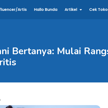
fluencer/Artis
Hallo Bunda
Artikel
Cek Toko
ani Bertanya: Mulai Ran
itis
n