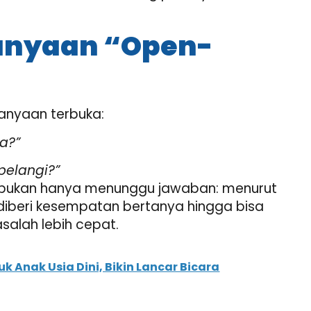
anyaan “Open-
anyaan terbuka:
a?”
pelangi?”
tis, bukan hanya menunggu jawaban: menurut
g diberi kesempatan bertanya hingga bisa
salah lebih cepat
.
k Anak Usia Dini, Bikin Lancar Bicara