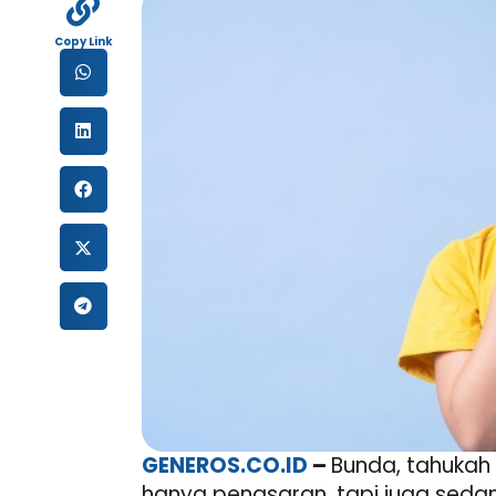
Copy Link
GENEROS.CO.ID
–
Bunda, tahukah
hanya penasaran, tapi juga seda