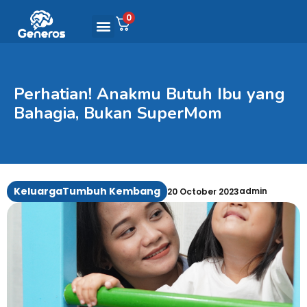
0
Perhatian! Anakmu Butuh Ibu yang
Bahagia, Bukan SuperMom
Keluarga
Tumbuh Kembang
admin
20 October 2023