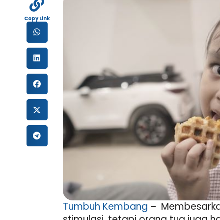
Copy Link
Tumbuh Kembang
– Membesarkan
stimulasi, tetapi orang tua juga h