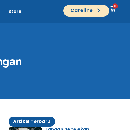
0
Careline
Store
ngan
Artikel Terbaru
Jangan Sepelekan