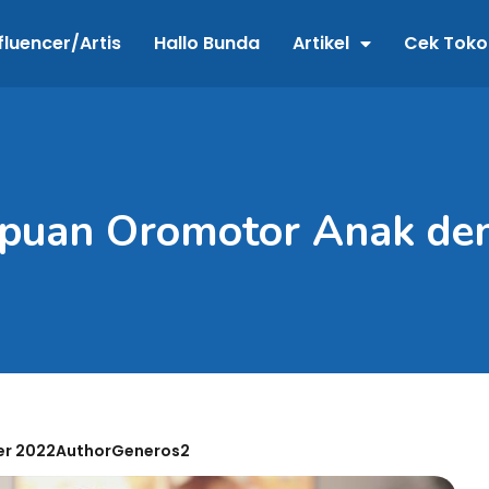
fluencer/Artis
Hallo Bunda
Artikel
Cek Toko
puan Oromotor Anak de
er 2022
AuthorGeneros2