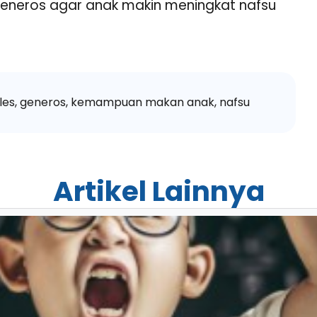
eneros agar anak makin meningkat nafsu
les
,
generos
,
kemampuan makan anak
,
nafsu
Artikel Lainnya