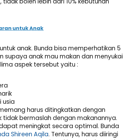
 tidak boleh lebih dari 10% kebutuhan
baran untuk Anak
ntuk anak. Bunda bisa memperhatikan 5
an supaya anak mau makan dan menyukai
ma aspek tersebut yaitu :
era
arik
 usia
emang harus ditingkatkan dengan
ak tidak bermaslah dengan makanannya.
apat meningkat secara optimal. Bunda
nda Shireen Aqila
. Tentunya, harus diiringi