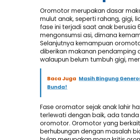
Oromotor merupakan dasar maka
mulut anak, seperti rahang, gigi, 
fase ini terjadi saat anak berusia
mengonsumsi asi, dimana kemamp
Selanjutnya kemampuan oromotor
diberikan makanan pendamping a
walaupun belum tumbuh gigi, me
Baca Juga
Masih Bingung Generos
Bunda!
Fase oromator sejak anak lahir haru
terlewati dengan baik, ada tan
oromotor. Oromotor yang berkai
berhubungan dengan masalah bicar
bulan merupakan masa kritis oro