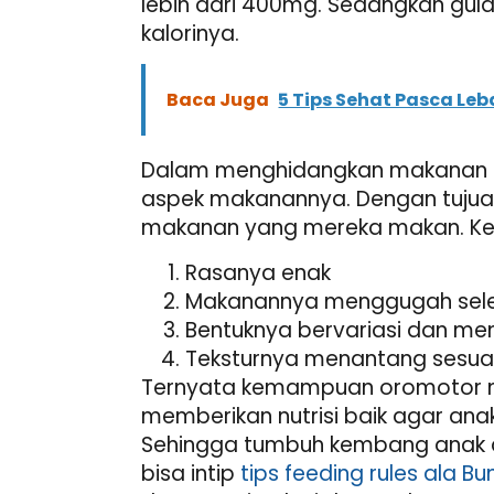
lebih dari 400mg. Sedangkan gula,
kalorinya.
Baca Juga
5 Tips Sehat Pasca Le
Dalam menghidangkan makanan u
aspek makanannya. Dengan tuju
makanan yang mereka makan. Keli
Rasanya enak
Makanannya menggugah sel
Bentuknya bervariasi dan men
Teksturnya menantang sesuai
Ternyata kemampuan oromotor m
memberikan nutrisi baik agar an
Sehingga tumbuh kembang anak d
bisa intip
tips feeding rules ala Bu