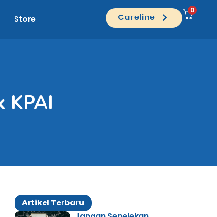
0
Careline
Store
k KPAI
Artikel Terbaru
Jangan Sepelekan