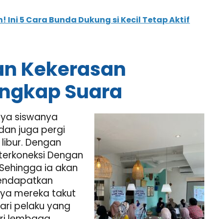
Ini 5 Cara Bunda Dukung si Kecil Tetap Aktif
an Kekerasan
Ungkap Suara
ya siswanya
an juga pergi
 libur. Dengan
terkoneksi Dengan
Sehingga ia akan
mendapatkan
anya mereka takut
ri pelaku yang
ri lembaga