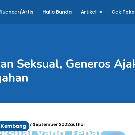
fluencer/Artis
Hallo Bunda
Artikel
Cek Toko
an Seksual, Generos Aja
gahan
7 September 2022
author
 Kembang