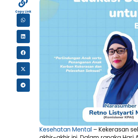
Copy Link
Kesehatan Mental
– Kekerasan se
akhir-akhir ini. Dalam rangka Ha