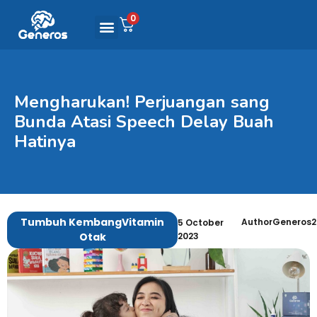
0
Mengharukan! Perjuangan sang
Bunda Atasi Speech Delay Buah
Hatinya
Tumbuh Kembang
Vitamin
AuthorGeneros2
5 October
Otak
2023