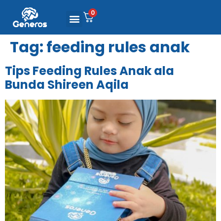
0
Tag:
feeding rules anak
Tips Feeding Rules Anak ala
Bunda Shireen Aqila