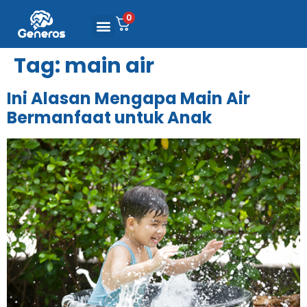
0
Tag:
main air
Ini Alasan Mengapa Main Air
Bermanfaat untuk Anak