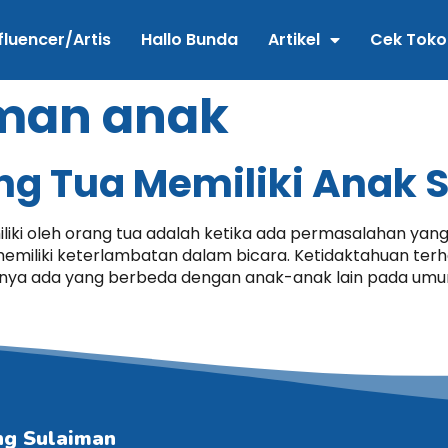
fluencer/Artis
Hallo Bunda
Artikel
Cek Toko
man anak
g Tua Memiliki Anak 
liki oleh orang tua adalah ketika ada permasalahan yan
emiliki keterlambatan dalam bicara. Ketidaktahuan te
knya ada yang berbeda dengan anak-anak lain pada umum
ng Sulaiman