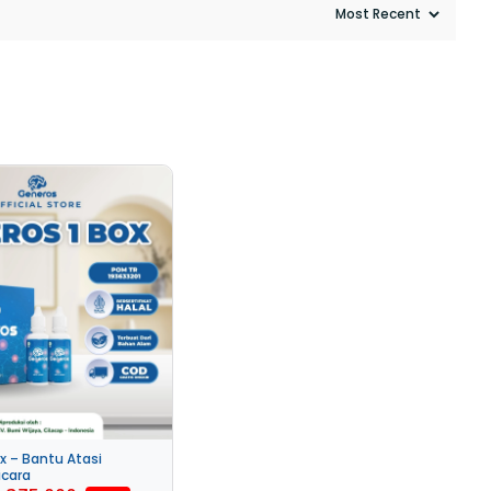
x – Bantu Atasi
icara