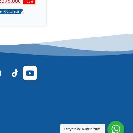
p
375.000
-25%
n Keranjang
Tanyain ke Admin Yuk!