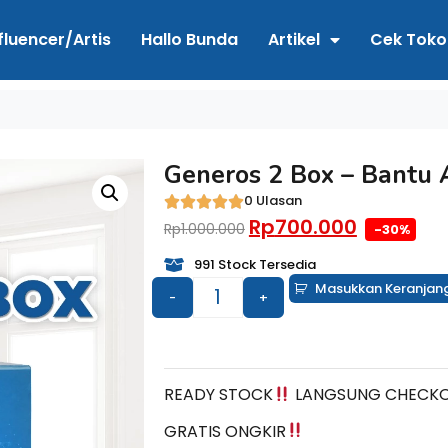
fluencer/Artis
Hallo Bunda
Artikel
Cek Toko
Generos 2 Box – Bantu 
0 Ulasan
Rp
700.000
Rp
1.000.000
-30%
991 Stock Tersedia
Masukkan Keranjan
-
+
READY STOCK
LANGSUNG CHECKOUT
GRATIS ONGKIR