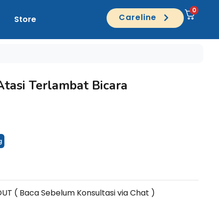
0
Careline
Store
Atasi Terlambat Bicara
g
 ( Baca Sebelum Konsultasi via Chat )