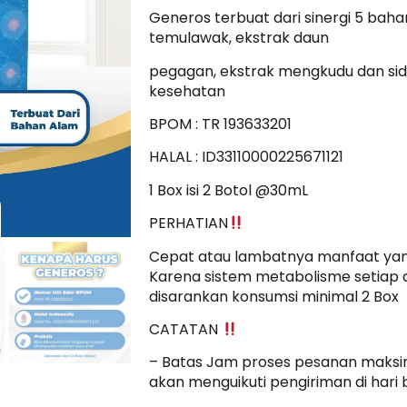
Generos terbuat dari sinergi 5 bah
temulawak, ekstrak daun
pegagan, ekstrak mengkudu dan s
kesehatan
BPOM : TR 193633201
HALAL : ID33110000225671121
1 Box isi 2 Botol @30mL
PERHATIAN
Cepat atau lambatnya manfaat yang 
Karena sistem metabolisme setiap 
disarankan konsumsi minimal 2 Box
CATATAN
– Batas Jam proses pesanan maksimal
akan menguikuti pengiriman di hari 