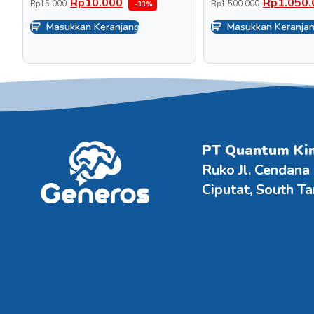
Rp
10.000
Rp
1.050.
Rp
15.000
Rp
1.500.000
-33%
Masukkan Keranjang
Masukkan Keranja
PT Quantum Ki
Ruko Jl. Cendana
Ciputat, South T