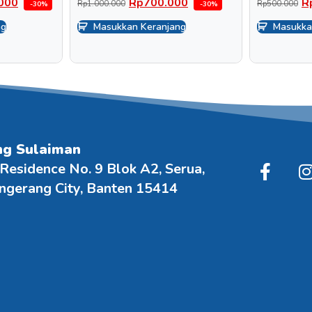
000
Rp
700.000
R
Rp
1.000.000
Rp
500.000
-30%
-30%
ng
Masukkan Keranjang
Masukka
ng Sulaiman
 Residence No. 9 Blok A2, Serua,
angerang City, Banten 15414