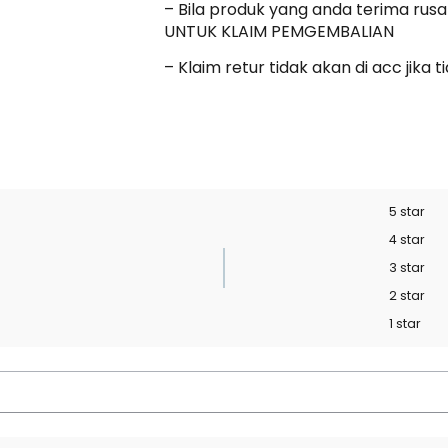
– Bila produk yang anda terima r
UNTUK KLAIM PEMGEMBALIAN
– Klaim retur tidak akan di acc jik
5 star
4 star
3 star
2 star
1 star