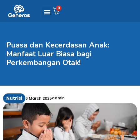
0
Puasa dan Kecerdasan Anak:
Manfaat Luar Biasa bagi
Perkembangan Otak!
Nutrisi
admin
6 March 2025