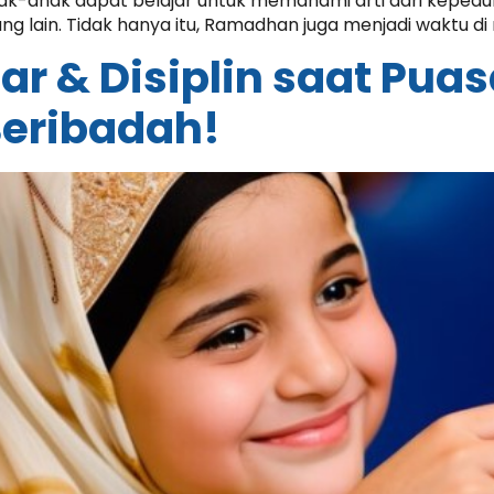
anak-anak dapat belajar untuk memahami arti dari kepedu
g lain. Tidak hanya itu, Ramadhan juga menjadi waktu di
r & Disiplin saat Puasa
Beribadah!