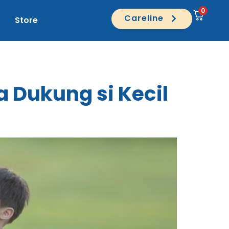
0
Careline
Store
 Dukung si Kecil